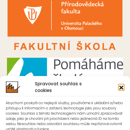
Spravovat souhlas s
cookies
Abychom poskytli co nejlepší služby, používáme k ukládání a/nebo
přístupu k informacím o zařízení, technologie jako jsou soubory
cookies. Souhlas s těmito technologiemi nám umožní zpracovávat
údaje, jako je chování při procházení nebo jedinečná ID na tomto
webu. Nesouhlas nebo odvolání souhlasu může nepříznivě ovlivnit
Základní škola Mánesova Otrokovice
určité vlastnosti a funkce.