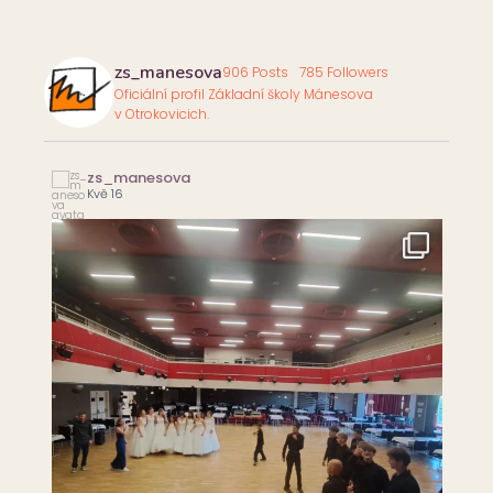
zs_manesova
906 Posts
785 Followers
Oficiální profil Základní školy Mánesova
v Otrokovicich.
zs_manesova
Kvě 16
...
Už za chvíli! Těšíme se na Vás na Večírku Spolku
94
0