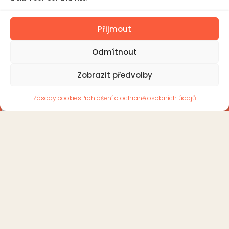
příspěvková organizace
Přijmout
Mánesova 908 765 02, Otrokovice
+420 576 771 272
Odmítnout
skola@zsotrman.cz
Zobrazit předvolby
Doplňující údaje
IČ: 75020220
Zásady cookies
Prohlášení o ochraně osobních údajů
27-6261960277/0100
Datová schránka: cz2mpm8
Ředitelka školy
Mgr. Bc. Marcela Javoříková
+420 577 926 721
reditelna@zsotrman.cz
Školní jídelna a školní družina