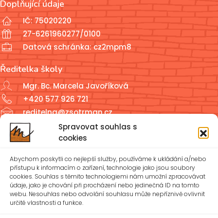
Doplňující údaje
IČ: 75020220
27-6261960277/0100
Datová schránka: cz2mpm8
Ředitelka školy
Mgr. Bc. Marcela Javoříková
+420 577 926 721
reditelna@zsotrman.cz
Spravovat souhlas s
Školní jídelna a školní družina
cookies
ŠJ: +420 577 927 979
Abychom poskytli co nejlepší služby, používáme k ukládání a/nebo
ŠD: +420 577 926 720
přístupu k informacím o zařízení, technologie jako jsou soubory
cookies. Souhlas s těmito technologiemi nám umožní zpracovávat
údaje, jako je chování při procházení nebo jedinečná ID na tomto
reditelna@zsotrman.cz
webu. Nesouhlas nebo odvolání souhlasu může nepříznivě ovlivnit
určité vlastnosti a funkce.
Zásady cookies (EU)