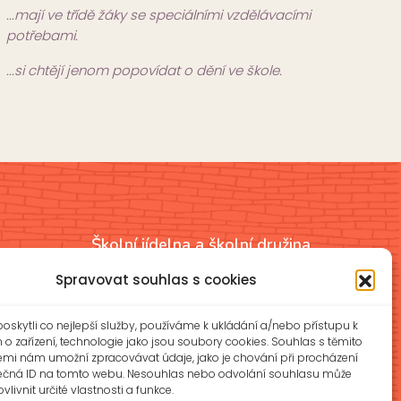
...mají ve třídě žáky se speciálními vzdělávacími
potřebami.
...si chtějí jenom popovídat o dění ve škole.
Školní jídelna a školní družina
íková
ŠJ: +420 577 927 979
Spravovat souhlas s cookies
ŠD: +420 577 926 720
z
skytli co nejlepší služby, používáme k ukládání a/nebo přístupu k
reditelna@zsotrman.cz
o zařízení, technologie jako jsou soubory cookies. Souhlas s těmito
emi nám umožní zpracovávat údaje, jako je chování při procházení
ečná ID na tomto webu. Nesouhlas nebo odvolání souhlasu může
Prohlášení o přístupnosti
vlivnit určité vlastnosti a funkce.