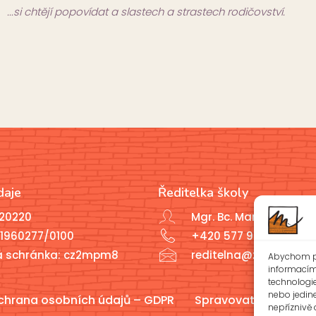
...si chtějí popovídat a slastech a strastech rodičovství.
daje
Ředitelka školy
020220
Mgr. Bc. Marcela Javoř
1960277/0100
+420 577 926 721
á schránka: cz2mpm8
reditelna@zsotrman.c
Abychom po
informacím 
technologi
nebo jedin
chrana osobních údajů – GDPR
Spravovat souhlas
nepříznivě o