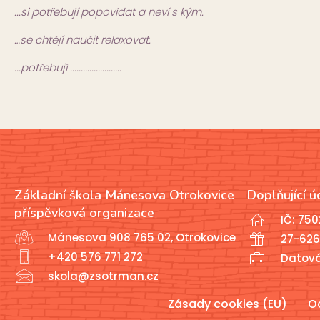
...si potřebují popovídat a neví s kým.
…se chtějí naučit relaxovat.
...potřebují ........................
Základní škola Mánesova Otrokovice
Doplňující ú
příspěvková organizace
IČ: 75
Mánesova 908 765 02, Otrokovice
27-626
+420 576 771 272
Datov
skola@zsotrman.cz
Zásady cookies (EU)
O