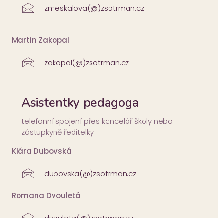
zmeskalova(@)zsotrman.cz
Martin Zakopal
zakopal(@)zsotrman.cz
Asistentky pedagoga
telefonní spojení přes kancelář školy nebo
zástupkyně ředitelky
Klára Dubovská
dubovska(@)zsotrman.cz
Romana Dvouletá
dvouleta(@)zsotrman.cz