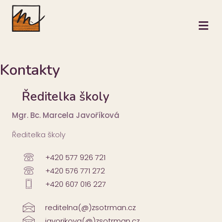
M
Kontakty
Ředitelka školy
Mgr. Bc. Marcela Javoříková
Ředitelka školy
+420 577 926 721
+420 576 771 272
+420 607 016 227
reditelna(@)zsotrman.cz
javorikova(@)zsotrman.cz