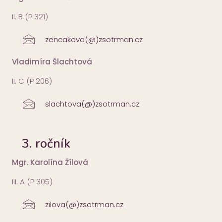
II. B (P 321)
zencakova(@)zsotrman.cz
Vladimíra Šlachtová
II. C (P 206)
slachtova(@)zsotrman.cz
3. ročník
Mgr. Karolína Žílová
III. A (P 305)
zilova(@)zsotrman.cz