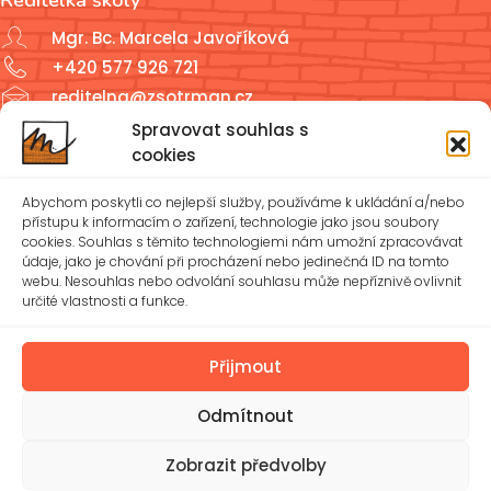
Mgr. Bc. Marcela Javoříková
+420 577 926 721
reditelna@zsotrman.cz
Spravovat souhlas s
Školní jídelna a školní družina
cookies
ŠJ: +420 577 927 979
Abychom poskytli co nejlepší služby, používáme k ukládání a/nebo
ŠD: +420 577 926 720
přístupu k informacím o zařízení, technologie jako jsou soubory
cookies. Souhlas s těmito technologiemi nám umožní zpracovávat
údaje, jako je chování při procházení nebo jedinečná ID na tomto
reditelna@zsotrman.cz
webu. Nesouhlas nebo odvolání souhlasu může nepříznivě ovlivnit
určité vlastnosti a funkce.
Zásady cookies (EU)
Ochrana osobních údajů – GDPR
Přijmout
Odmítnout
Spravovat souhlas
Prohlášení o přístupnosti
© 2026 Základní škola Mánesova Otrokovice, příspěvková
Zobrazit předvolby
organizace | Vytvořil
Michael Bíreš