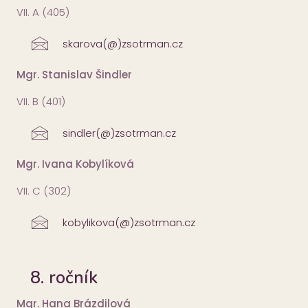
VII. A (405)
skarova(@)zsotrman.cz
Mgr. Stanislav Šindler
VII. B (401)
sindler(@)zsotrman.cz
Mgr. Ivana Kobylíková
VII. C (302)
kobylikova(@)zsotrman.cz
8. ročník
Mgr. Hana Brázdilová