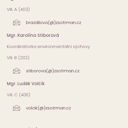
VIII. A (403)
brazdilova(@)zsotrman.cz
Mgr. Karolína Stiborová
Koordinátorka environmentální výchovy
VIII. B (202)
stiborova(@)zsotrman.cz
Mgr. Luděk Volčík
VIII. C (406)
volcik(@)zsotrman.cz