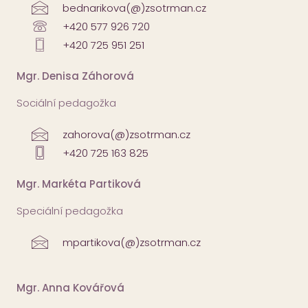
bednarikova(@)zsotrman.cz
+420 577 926 720
+420 725 951 251
Mgr. Denisa Záhorová
Sociální pedagožka
zahorova(@)zsotrman.cz
+420 725 163 825
Mgr. Markéta Partiková
Speciální pedagožka
mpartikova(@)zsotrman.cz
Mgr. Anna Kovářová