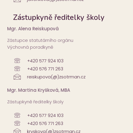
Zástupkyně ředitelky školy
Mgr. Alena Reiskupová
Zástupce statutárního orgánu
Výchovná poradkyně
+420 577 924 103
+420 576 771 263
reiskupova(@)zsotrman.cz
Mgr. Martina Kryšková, MBA
Zástupkyně ředitelky školy
+420 577 924 103
+420 576 771 263
kryskova(@)zsotrman.cz