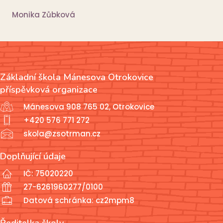
Monika Zůbková
Základní škola Mánesova Otrokovice
příspěvková organizace
Mánesova 908 765 02, Otrokovice
+420 576 771 272
skola@zsotrman.cz
Doplňující údaje
IČ: 75020220
27-6261960277/0100
Datová schránka: cz2mpm8
Ředitelka školy