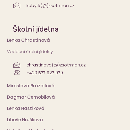
kobylik(@)zsotrman.cz
Školní jídelna
Lenka Chrastinová
Vedoucí školní jídelny
chrastinova(@)zsotrman.cz
+420 577 927 979
Miroslava Brázdilová
Dagmar Černobilová
Lenka Hastíková
Libuše Hrušková