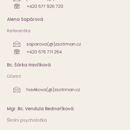
+420 577 926 720
Alena Sapárová
Referentka
saparova(@)zsotrman.cz
+420 576 771 264
Bc. Šárka Havlíková
Účetní
havlikova(@)zsotrman.cz
Mgr. Bc. Vendula Bednaříková
Školní psycholožka