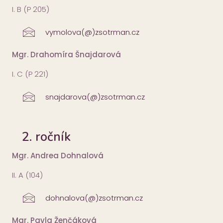
I. B (P 205)
vymolova(@)zsotrman.cz
Mgr. Drahomíra Šnajdarová
I. C (P 221)
snajdarova(@)zsotrman.cz
2. ročník
Mgr. Andrea Dohnalová
II. A (104)
dohnalova(@)zsotrman.cz
Mgr. Pavla Ženčáková