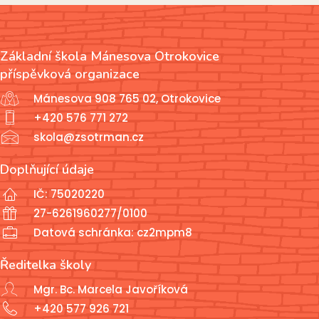
Základní škola Mánesova Otrokovice
příspěvková organizace
Mánesova 908 765 02, Otrokovice
+420 576 771 272
skola@zsotrman.cz
Doplňující údaje
IČ: 75020220
27-6261960277/0100
Datová schránka: cz2mpm8
Ředitelka školy
Mgr. Bc. Marcela Javoříková
+420 577 926 721