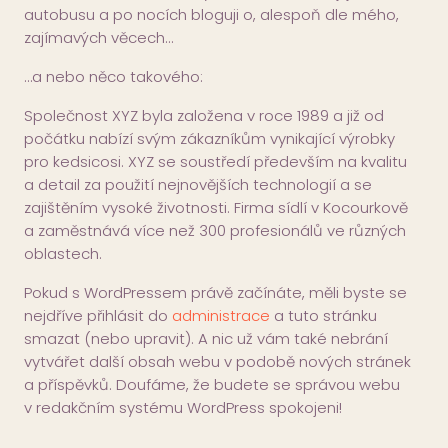
autobusu a po nocích bloguji o, alespoň dle mého,
zajímavých věcech…
…a nebo něco takového:
Společnost XYZ byla založena v roce 1989 a již od
počátku nabízí svým zákazníkům vynikající výrobky
pro kedsicosi. XYZ se soustředí především na kvalitu
a detail za použití nejnovějších technologií a se
zajištěním vysoké životnosti. Firma sídlí v Kocourkově
a zaměstnává více než 300 profesionálů ve různých
oblastech.
Pokud s WordPressem právě začínáte, měli byste se
nejdříve přihlásit do
administrace
a tuto stránku
smazat (nebo upravit). A nic už vám také nebrání
vytvářet další obsah webu v podobě nových stránek
a příspěvků. Doufáme, že budete se správou webu
v redakčním systému WordPress spokojeni!